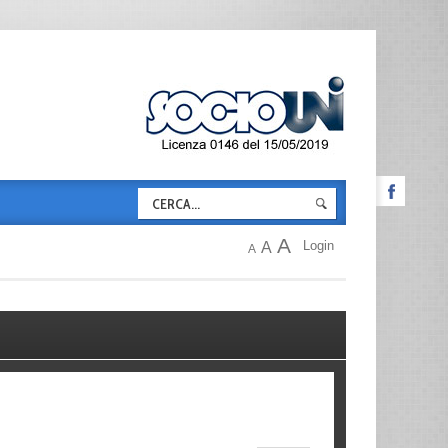
A
Login
A
A