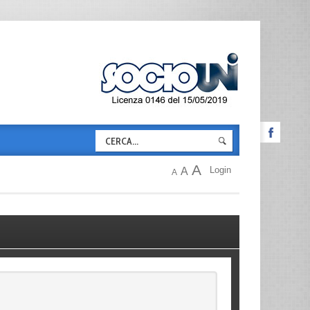
A
Login
A
A